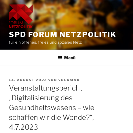
Zum
Inhalt
springen
SPD FORUM NETZPOLITIK
für ein offenes, freies und soziales Netz
Menü
VERÖFFENTLICHT
14. AUGUST 2023
VON
VOLKMAR
AM
Veranstaltungsbericht
„Digitalisierung des
Gesundheitswesens – wie
schaffen wir die Wende?“,
4.7.2023