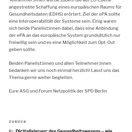
Teilnehmer:innen wurde zudem die auf EU-Ebene
angestrebte Schaffung eines europäischen Raums für
Gesundheitsdaten (EDHS) erörtert. Ziel der ePA sollte
eine Interoperabilität der Systeme sein. Einig waren
sich beide Panelist:innen dabei, dass eine Anbindung
der ePA an das europäische System grundsätzlich nur
freiwillig sein und es eine Möglichkeit zum Opt-Out
geben sollte.
Beiden Panelist:innen und allen Teilnehmer:innen
bedanken wir uns noch einmal herzlich! Lasst uns das
Thema gerne weiter begleiten.
Eure ASG und Forum Netzpolitik der SPD Berlin
Beitragsnavigation
Vorheriger
ZURÜCK
Beitrag
Digitalisierung des Gesundheitswesens – wie