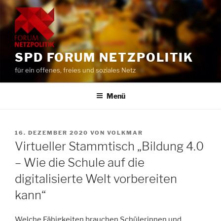
Zum
Inhalt
springen
SPD FORUM NETZPOLITIK
für ein offenes, freies und soziales Netz
Menü
VERÖFFENTLICHT
16. DEZEMBER 2020
VON
VOLKMAR
AM
Virtueller Stammtisch „Bildung 4.0
– Wie die Schule auf die
digitalisierte Welt vorbereiten
kann“
Welche Fähigkeiten brauchen Schülerinnen und