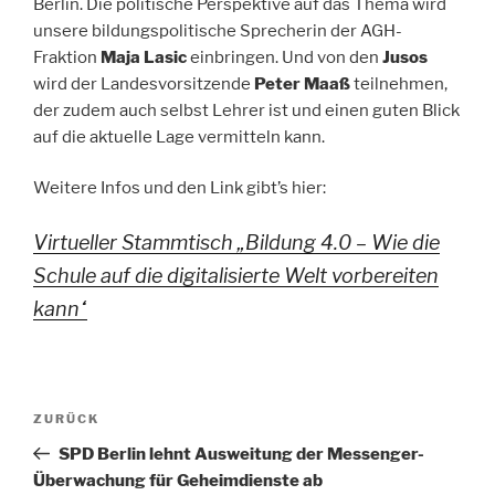
Berlin. Die politische Perspektive auf das Thema wird
unsere bildungspolitische Sprecherin der AGH-
Fraktion
Maja Lasic
einbringen. Und von den
Jusos
wird der Landesvorsitzende
Peter Maaß
teilnehmen,
der zudem auch selbst Lehrer ist und einen guten Blick
auf die aktuelle Lage vermitteln kann.
Weitere Infos und den Link gibt’s hier:
Virtueller Stammtisch „Bildung 4.0 – Wie die
Schule auf die digitalisierte Welt vorbereiten
kann“
Beitragsnavigation
Vorheriger
ZURÜCK
Beitrag
SPD Berlin lehnt Ausweitung der Messenger-
Überwachung für Geheimdienste ab