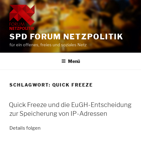
Zum
Inhalt
springen
SPD FORUM NETZPOLITIK
für ein offenes, freies und soziales Netz
Menü
SCHLAGWORT:
QUICK FREEZE
Quick Freeze und die EuGH-Entscheidung
zur Speicherung von IP-Adressen
Details folgen