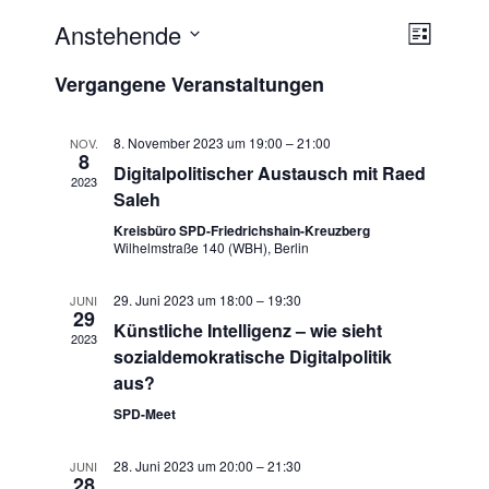
Anstehende
A
V
L
e
n
i
D
Vergangene Veranstaltungen
s
r
a
s
t
a
t
i
e
n
u
8. November 2023 um 19:00
–
21:00
NOV.
c
8
s
m
Digitalpolitischer Austausch mit Raed
2023
h
t
w
Saleh
t
a
ä
Kreisbüro SPD-Friedrichshain-Kreuzberg
e
h
Wilhelmstraße 140 (WBH), Berlin
l
l
n
t
e
29. Juni 2023 um 18:00
–
19:30
JUNI
u
-
29
n
Künstliche Intelligenz – wie sieht
n
N
2023
.
sozialdemokratische Digitalpolitik
g
a
aus?
A
v
n
SPD-Meet
i
s
g
28. Juni 2023 um 20:00
–
21:30
i
JUNI
28