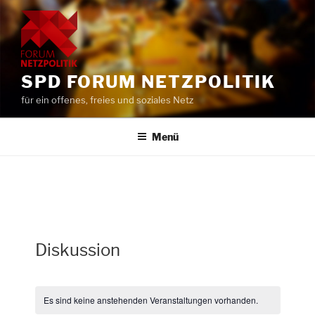
Zum
Inhalt
springen
SPD FORUM NETZPOLITIK
für ein offenes, freies und soziales Netz
Menü
Diskussion
Es sind keine anstehenden Veranstaltungen vorhanden.