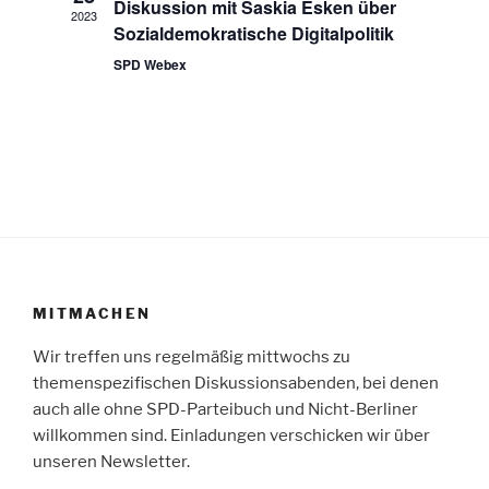
a
Diskussion mit Saskia Esken über
c
2023
t
Sozialdemokratische Digitalpolitik
h
t
i
SPD Webex
e
o
n
n
-
N
a
v
i
g
a
MITMACHEN
t
Wir treffen uns regelmäßig mittwochs zu
i
themenspezifischen Diskussionsabenden, bei denen
o
auch alle ohne SPD-Parteibuch und Nicht-Berliner
n
willkommen sind. Einladungen verschicken wir über
unseren Newsletter.