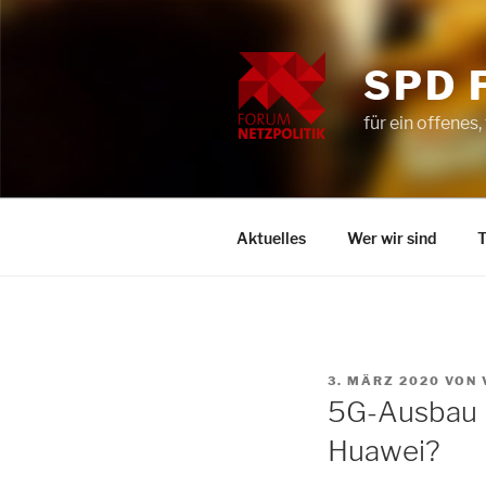
Zum
Inhalt
springen
SPD 
für ein offenes,
Aktuelles
Wer wir sind
VERÖFFENTLICHT
3. MÄRZ 2020
VON
AM
5G-Ausbau i
Huawei?