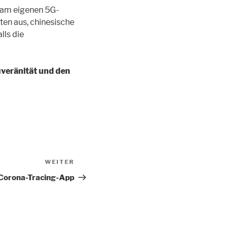
g am eigenen 5G-
ten aus, chinesische
lls die
veränität und den
WEITER
Nächster
Beitrag
Corona-Tracing-App