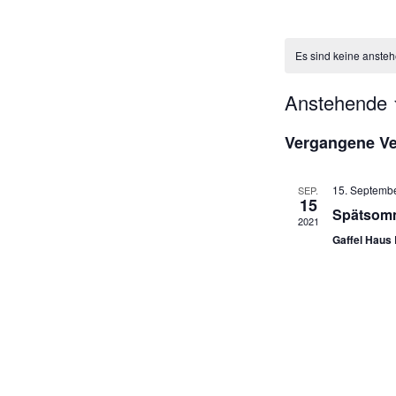
Es sind keine anste
Anstehende
D
Vergangene Ve
a
t
u
15. Septemb
SEP.
15
m
Spätsomm
2021
w
Gaffel Haus 
ä
h
l
e
n
.