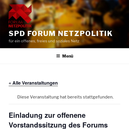
Zum
Inhalt
springen
SPD FORUM NETZPOLITIK
für ein offenes, freies und soziales Netz
Menü
« Alle Veranstaltungen
Diese Veranstaltung hat bereits stattgefunden.
Einladung zur offenene
Vorstandssitzung des Forums