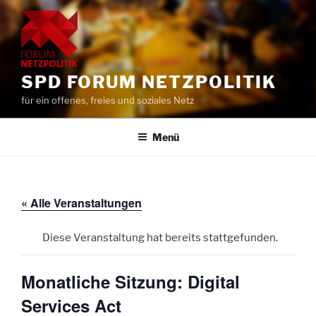
Zum
Inhalt
springen
SPD FORUM NETZPOLITIK
für ein offenes, freies und soziales Netz
Menü
« Alle Veranstaltungen
Diese Veranstaltung hat bereits stattgefunden.
Monatliche Sitzung: Digital
Services Act