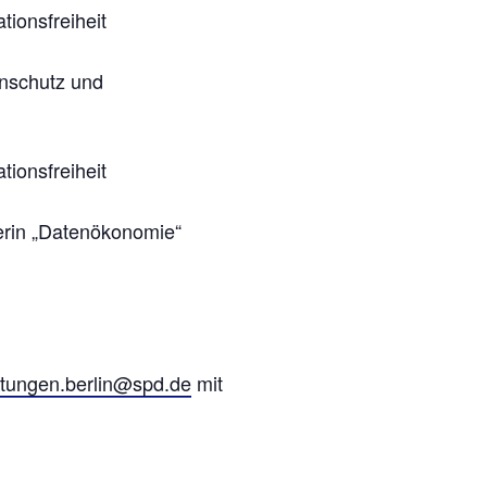
tionsfreiheit
enschutz und
tionsfreiheit
terin „Datenökonomie“
ltungen.berlin@spd.de
mit