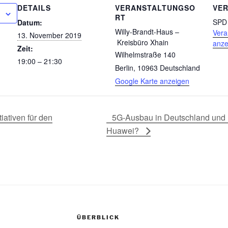
DETAILS
VERANSTALTUNGSO
VE
RT
SPD 
Datum:
Willy-Brandt-Haus –
Vera
13. November 2019
Kreisbüro Xhain
anze
Zeit:
Wilhelmstraße 140
19:00 – 21:30
Berlin
,
10963
Deutschland
Google Karte anzeigen
iativen für den
5G-Ausbau in Deutschland und 
Huawei?
ÜBERBLICK