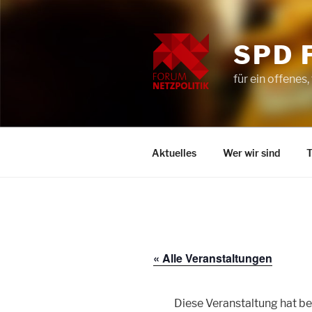
Zum
Inhalt
springen
SPD 
für ein offenes,
Aktuelles
Wer wir sind
« Alle Veranstaltungen
Diese Veranstaltung hat be