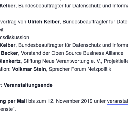
, Bundesbeauftragter für Datenschutz und Informa
 Kelber
svortrag von
, Bundesbeauftragter für Dat
Ulrich Kelber
it
msdiskussion
, Bundesbeauftragter für Datenschutz und Informa
 Kelber
, Vorstand der Open Source Business Alliance
 Becker
, Stiftung Neue Verantwortung e. V., Projektlei
Blankertz
tion:
, Sprecher Forum Netzpolitik
Volkmar Stein
r:
Veranstaltungsende
bis zum 12. November 2019 unter
veransta
ng per Mail
enste“.