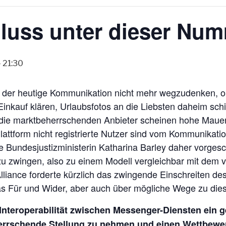
luss unter dieser Nu
–
21:30
 der heutige Kommunikation nicht mehr wegzudenken, ob
nkauf klären, Urlaubsfotos an die Liebsten daheim sch
 die marktbeherrschenden Anbieter scheinen hohe Maue
Plattform nicht registrierte Nutzer sind vom Kommunikat
e Bundesjustizministerin Katharina Barley daher vorgesc
 zu zwingen, also zu einem Modell vergleichbar mit dem 
liance forderte kürzlich das zwingende Einschreiten de
as Für und Wider, aber auch über mögliche Wege zu die
 Interoperabilität zwischen Messenger-Diensten ein 
rrschende Stellung zu nehmen und einen Wettbewe