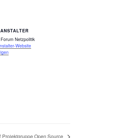
RANSTALTER
Forum Netzpolitik
nstalter-Website
igen
ff Projektgruppe Open Source