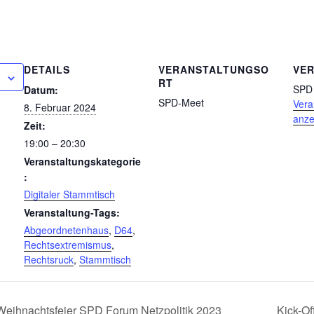
DETAILS
VERANSTALTUNGSO
VE
RT
SPD 
Datum:
SPD-Meet
Vera
8. Februar 2024
anze
Zeit:
19:00 – 20:30
Veranstaltungskategorie
:
Digitaler Stammtisch
Veranstaltung-Tags:
Abgeordnetenhaus
,
D64
,
Rechtsextremismus
,
Rechtsruck
,
Stammtisch
Weihnachtsfeier SPD Forum Netzpolitik 2023
Kick-O