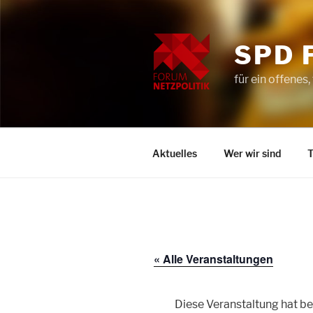
Zum
Inhalt
springen
SPD 
für ein offenes,
Aktuelles
Wer wir sind
« Alle Veranstaltungen
Diese Veranstaltung hat be