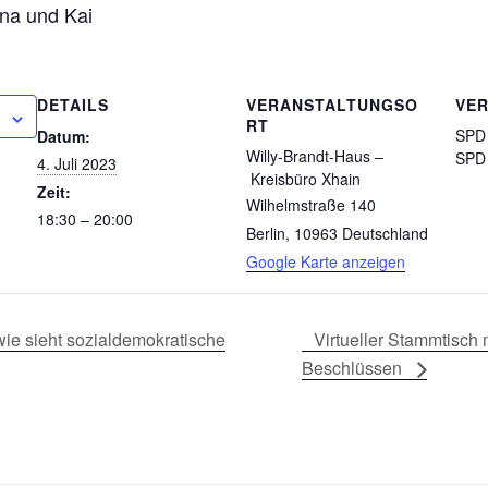
na und Kai
DETAILS
VERANSTALTUNGSO
VE
RT
SPD 
Datum:
Willy-Brandt-Haus –
SPD 
4. Juli 2023
Kreisbüro Xhain
Zeit:
Wilhelmstraße 140
18:30 – 20:00
Berlin
,
10963
Deutschland
Google Karte anzeigen
wie sieht sozialdemokratische
Virtueller Stammtisch
Beschlüssen