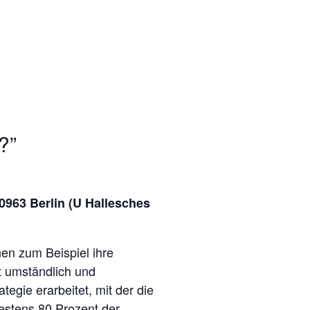
?”
0963 Berlin (U Hallesches
en zum Beispiel ihre
t umständlich und
egie erarbeitet, mit der die
estens 80 Prozent der