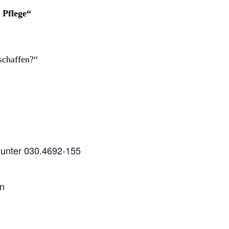
 Pflege“
schaffen?“
ch unter 030.4692-155
an