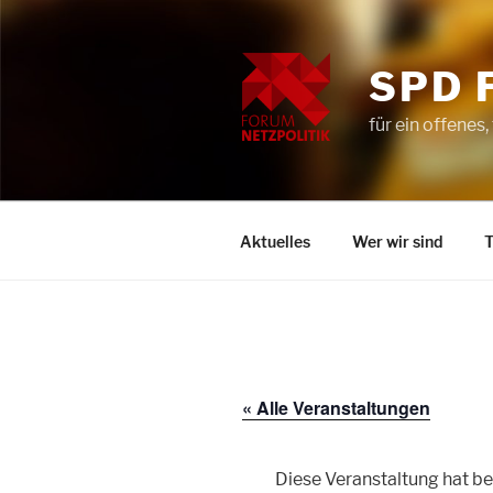
Zum
Inhalt
springen
SPD 
für ein offenes,
Aktuelles
Wer wir sind
« Alle Veranstaltungen
Diese Veranstaltung hat be