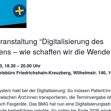
ranstaltung “Digitalisierung des
ns – wie schaffen wir die Wende
3, 18.30 – 20.00 Uhr
isbüro Friedrichshain-Kreuzberg, Wilhelmstr. 140, 1
tem hakt bei der Digitalisierung: So müssen Patient:inn
ischen Ärzt:innen transportieren, die Terminvergabe is
h Faxgeräte. Das BMG hat nun eine Digitalisierungsstrat
nde herbeiführen möchte. So sollen bis Ende 2025 mind